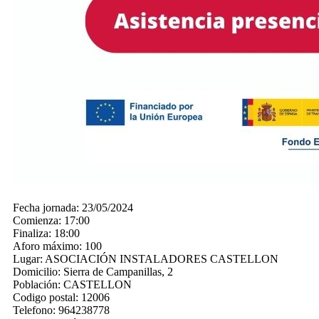
Fecha jornada:
23/05/2024
Comienza:
17:00
Finaliza:
18:00
Aforo máximo:
100
Lugar:
ASOCIACIÓN INSTALADORES CASTELLON
Domicilio:
Sierra de Campanillas, 2
Población:
CASTELLON
Codigo postal:
12006
Telefono:
964238778