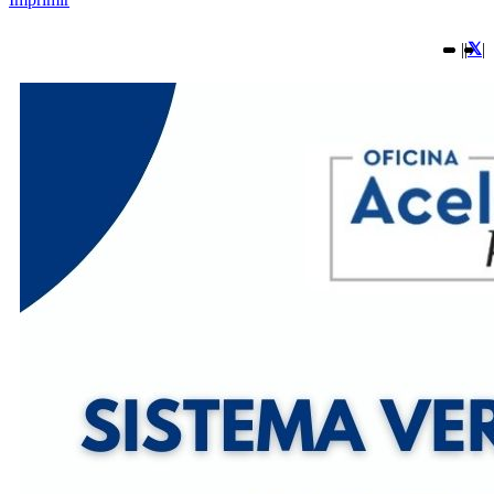
|
|
|