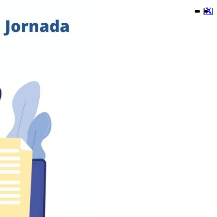
|
|
|