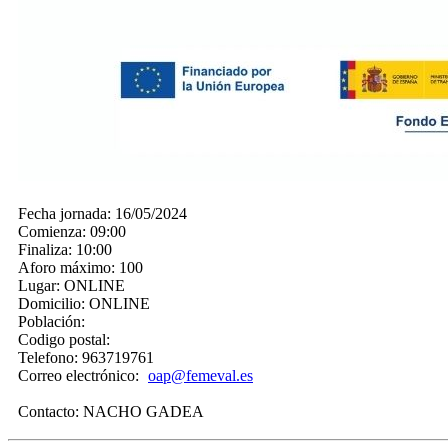
Fecha jornada:
16/05/2024
Comienza:
09:00
Finaliza:
10:00
Aforo máximo:
100
Lugar:
ONLINE
Domicilio:
ONLINE
Población:
Codigo postal:
Telefono:
963719761
Correo electrónico:
oap@femeval.es
Contacto:
NACHO GADEA