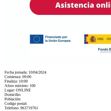
Fecha jornada:
10/04/2024
Comienza:
09:00
Finaliza:
10:00
Aforo máximo:
100
Lugar:
ONLINE
Domicilio:
Población:
Codigo postal:
Telefono:
963719761