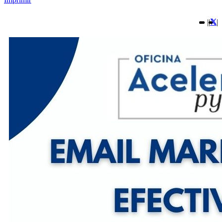
|
|
|