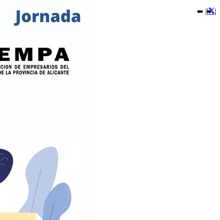
|
|
|