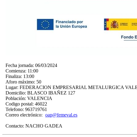
Fecha jornada:
06/03/2024
Comienza:
11:00
Finaliza:
13:00
Aforo máximo:
50
Lugar:
FEDERACION EMPRESARIAL METALURGICA VAL
Domicilio:
BLASCO IBAÑEZ 127
Población:
VALENCIA
Codigo postal:
46022
Telefono:
963719761
Correo electrónico:
oap@femeval.es
Contacto:
NACHO GADEA