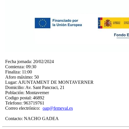
Fecha jornada:
20/02/2024
Comienza:
09:30
Finaliza:
11:00
Aforo máximo:
50
Lugar:
AJUNTAMENT DE MONTAVERNER
Domicilio:
Av. Sant Pancraci, 21
Población:
Montaverner
Codigo postal:
46892
Telefono:
963719761
Correo electrónico:
oap@femeval.es
Contacto:
NACHO GADEA