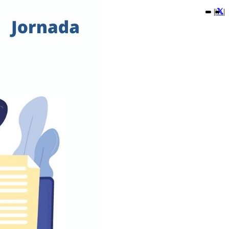
|
|
|