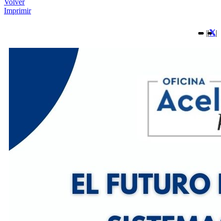
Volver
Imprimir
|
|
|