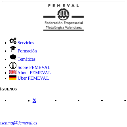
Servicios
Formación
Temáticas
Sobre FEMEVAL
About FEMEVAL
Über FEMEVAL
SÍGUENOS
CONTACTO
asenmaf@femeval.es