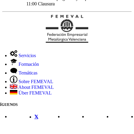
11:00 Clausura
Servicios
Formación
Temáticas
Sobre FEMEVAL
About FEMEVAL
Über FEMEVAL
SÍGUENOS
CONTACTO