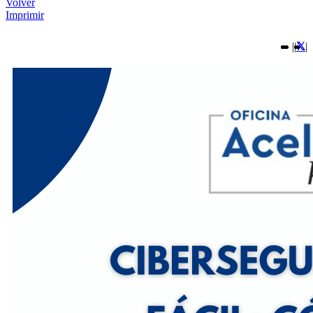
Volver
Imprimir
|
|
|