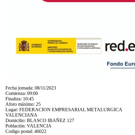
Fecha jornada:
08/11/2023
Comienza:
09:00
Finaliza:
10:45
Aforo máximo:
25
Lugar:
FEDERACION EMPRESARIAL METALURGICA
VALENCIANA
Domicilio:
BLASCO IBAÑEZ 127
Población:
VALENCIA
Codigo postal:
46022