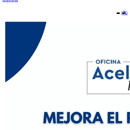
|
|
|