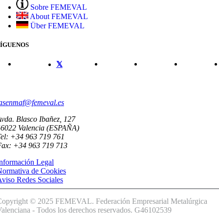
Sobre FEMEVAL
About FEMEVAL
Über FEMEVAL
SÍGUENOS
CONTACTO
asenmaf@femeval.es
vda. Blasco Ibañez, 127
46022 Valencia (ESPAÑA)
el: +34 963 719 761
Fax: +34 963 719 713
nformación Legal
Normativa de Cookies
viso Redes Sociales
Copyright © 2025 FEMEVAL. Federación Empresarial Metalúrgica
alenciana - Todos los derechos reservados. G46102539