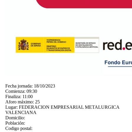
Fecha jornada:
18/10/2023
Comienza:
09:30
Finaliza:
11:00
Aforo máximo:
25
Lugar:
FEDERACION EMPRESARIAL METALURGICA
VALENCIANA
Domicilio:
Población:
Codigo postal: