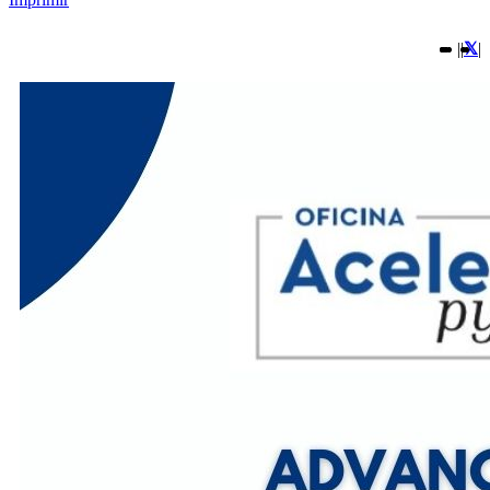
|
|
|