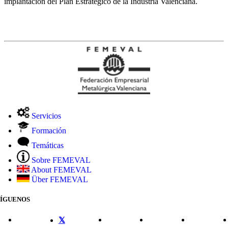
implantación del Plan Estratégico de la Industria Valenciana.
Servicios
Formación
Temáticas
Sobre FEMEVAL
About FEMEVAL
Über FEMEVAL
SÍGUENOS