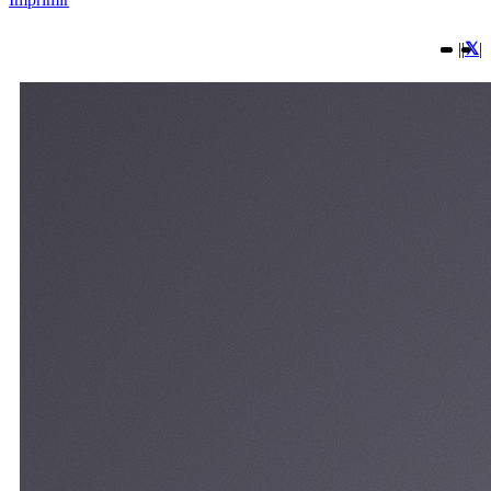
|
|
|