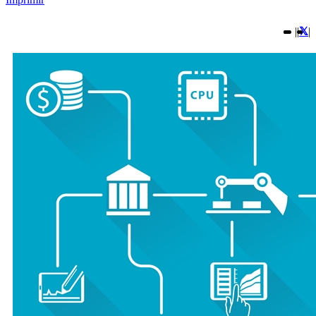
|
|
|