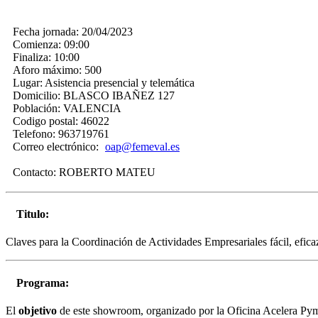
Fecha jornada:
20/04/2023
Comienza:
09:00
Finaliza:
10:00
Aforo máximo:
500
Lugar:
Asistencia presencial y telemática
Domicilio:
BLASCO IBAÑEZ 127
Población:
VALENCIA
Codigo postal:
46022
Telefono:
963719761
Correo electrónico:
oap@femeval.es
Contacto:
ROBERTO MATEU
Titulo:
Claves para la Coordinación de Actividades Empresariales fácil, efica
Programa:
El
objetivo
de este showroom, organizado por la Oficina Acele