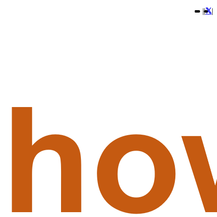
|
|
|