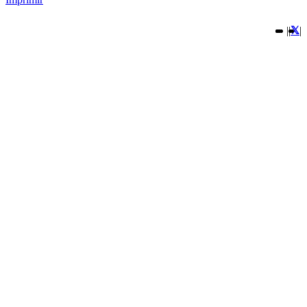
|
|
|