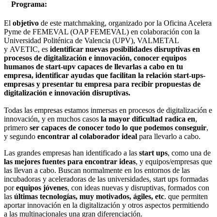
Programa:
El
objetivo
de este matchmaking, organizado por la Oficina Acelera
Pyme de FEMEVAL (OAP FEMEVAL) en colaboración con la
Universidad Politénica de Valencia (UPV), VALMETAL
y AVETIC, es
identificar nuevas posibilidades disruptivas en
procesos de digitalización e innovación, conocer equipos
humanos de start-upv capaces de llevarlas a cabo en tu
empresa, identificar ayudas que facilitan la relación start-ups-
empresas y presentar tu empresa para recibir propuestas de
digitalización e innovación disruptivas.
Todas las empresas estamos inmersas en procesos de digitalización e
innovación, y en muchos casos
la mayor dificultad radica en
,
primero
ser capaces de conocer todo lo que podemos conseguir
,
y segundo
encontrar al colaborador ideal
para llevarlo a cabo.
Las grandes empresas han identificado a las
start ups
, como una de
las mejores fuentes para encontrar ideas
, y equipos/empresas que
las llevan a cabo. Buscan normalmente en los entornos de las
incubadoras y aceleradoras de las universidades, start ups formadas
por
equipos jóvenes
, con ideas nuevas y disruptivas, formados con
las
últimas tecnologías, muy motivados, ágiles, etc
. que permiten
aportar innovación en la digitalización y otros aspectos permitiendo
a las multinacionales una gran diferenciación.