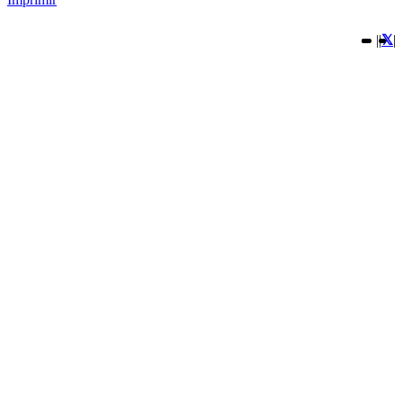
|
|
|