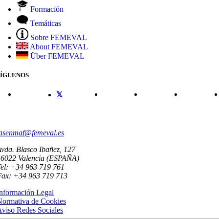
Formación
Temáticas
Sobre FEMEVAL
About FEMEVAL
Über FEMEVAL
SÍGUENOS
CONTACTO
asenmaf@femeval.es
vda. Blasco Ibañez, 127
46022 Valencia (ESPAÑA)
el: +34 963 719 761
Fax: +34 963 719 713
nformación Legal
Normativa de Cookies
viso Redes Sociales