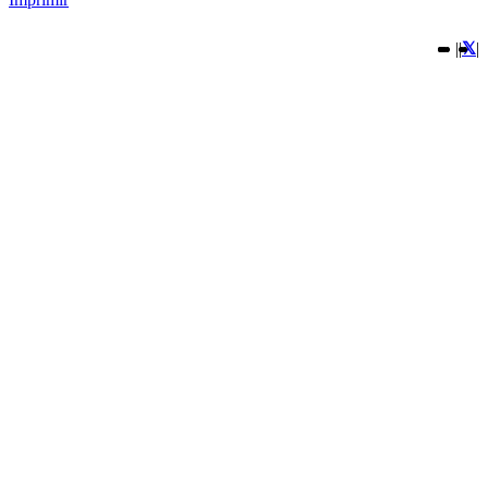
|
|
|