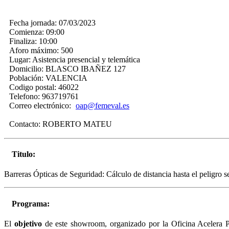
Fecha jornada:
07/03/2023
Comienza:
09:00
Finaliza:
10:00
Aforo máximo:
500
Lugar:
Asistencia presencial y telemática
Domicilio:
BLASCO IBAÑEZ 127
Población:
VALENCIA
Codigo postal:
46022
Telefono:
963719761
Correo electrónico:
oap@femeval.es
Contacto:
ROBERTO MATEU
Titulo:
Barreras Ópticas de Seguridad: Cálculo de distancia hasta el peligr
Programa:
El
objetivo
de este showroom, organizado por la Oficina A