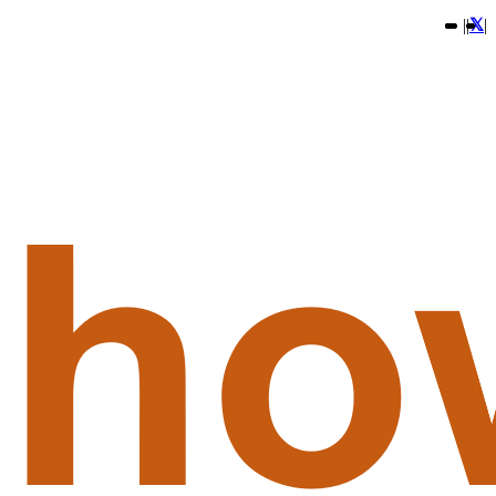
|
|
|