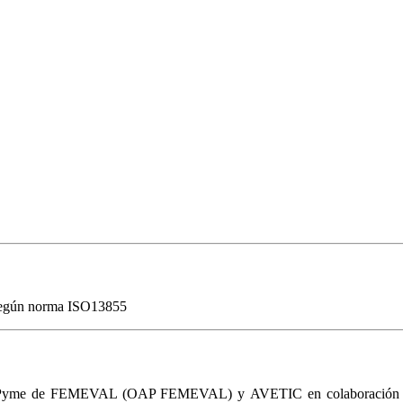
o según norma ISO13855
celera Pyme de FEMEVAL (OAP FEMEVAL) y AVETIC en colabor