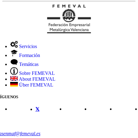
Servicios
Formación
Temáticas
Sobre FEMEVAL
About FEMEVAL
Über FEMEVAL
SÍGUENOS
CONTACTO
asenmaf@femeval.es