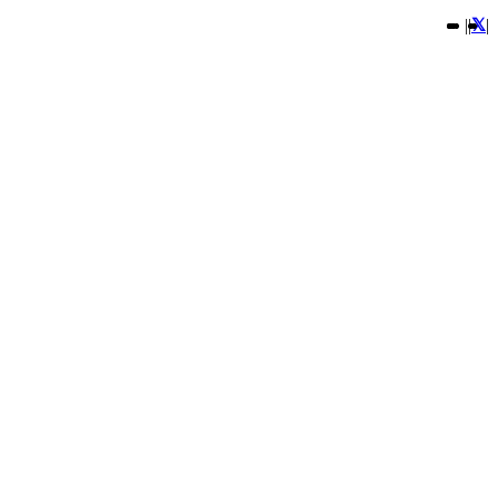
|
|
|