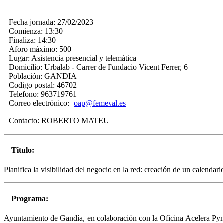
Fecha jornada:
27/02/2023
Comienza:
13:30
Finaliza:
14:30
Aforo máximo:
500
Lugar:
Asistencia presencial y telemática
Domicilio:
Urbalab - Carrer de Fundacio Vicent Ferrer, 6
Población:
GANDIA
Codigo postal:
46702
Telefono:
963719761
Correo electrónico:
oap@femeval.es
Contacto:
ROBERTO MATEU
Titulo:
Planifica la visibilidad del negocio en la red: creación de un calendari
Programa:
Ayuntamiento de Gandía, en colaboración con la Oficina Acelera P