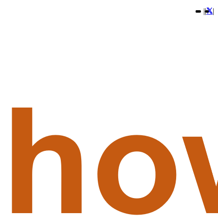
|
|
|