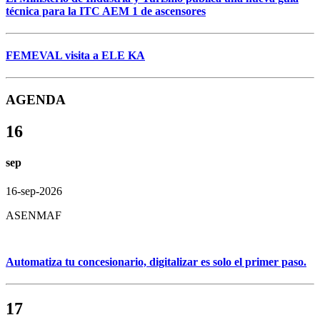
técnica para la ITC AEM 1 de ascensores
FEMEVAL visita a ELE KA
AGENDA
16
sep
16-sep-2026
ASENMAF
Automatiza tu concesionario, digitalizar es solo el primer paso.
17