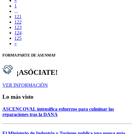
«
1
...
121
122
123
124
125
»
FORMA PARTE DE ASENMAF
¡ASÓCIATE!
VER INFORMACIÓN
Lo más visto
ASCENCOVAL intensifica esfuerzos para culminar las
reparaciones tras la DANA
El Ministerio de Industria y Turismo publica una nueva guía