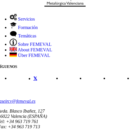
Servicios
Formación
Temáticas
Sobre FEMEVAL
About FEMEVAL
Über FEMEVAL
SÍGUENOS
CONTACTO
aseircv@femeval.es
vda. Blasco Ibañez, 127
46022 Valencia (ESPAÑA)
el: +34 963 719 761
Fax: +34 963 719 713