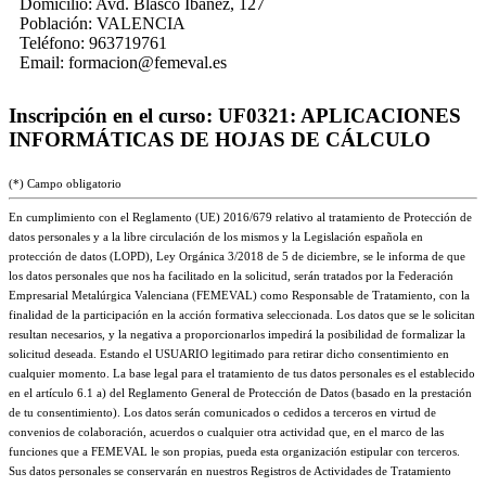
Domicilio:
Avd. Blasco Ibañez, 127
Población:
VALENCIA
Teléfono:
963719761
Email:
formacion@femeval.es
Inscripción en el curso: UF0321: APLICACIONES
INFORMÁTICAS DE HOJAS DE CÁLCULO
(*) Campo obligatorio
En cumplimiento con el Reglamento (UE) 2016/679 relativo al tratamiento de Protección de
datos personales y a la libre circulación de los mismos y la Legislación española en
protección de datos (LOPD), Ley Orgánica 3/2018 de 5 de diciembre, se le informa de que
los datos personales que nos ha facilitado en la solicitud, serán tratados por la Federación
Empresarial Metalúrgica Valenciana (FEMEVAL) como Responsable de Tratamiento, con la
finalidad de la participación en la acción formativa seleccionada. Los datos que se le solicitan
resultan necesarios, y la negativa a proporcionarlos impedirá la posibilidad de formalizar la
solicitud deseada. Estando el USUARIO legitimado para retirar dicho consentimiento en
cualquier momento. La base legal para el tratamiento de tus datos personales es el establecido
en el artículo 6.1 a) del Reglamento General de Protección de Datos (basado en la prestación
de tu consentimiento). Los datos serán comunicados o cedidos a terceros en virtud de
convenios de colaboración, acuerdos o cualquier otra actividad que, en el marco de las
funciones que a FEMEVAL le son propias, pueda esta organización estipular con terceros.
Sus datos personales se conservarán en nuestros Registros de Actividades de Tratamiento