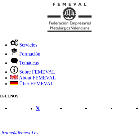
Servicios
Formación
Temáticas
Sobre FEMEVAL
About FEMEVAL
Über FEMEVAL
SÍGUENOS
CONTACTO
aframe@femeval.es