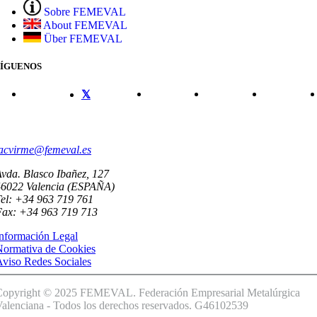
Sobre FEMEVAL
About FEMEVAL
Über FEMEVAL
SÍGUENOS
CONTACTO
acvirme@femeval.es
vda. Blasco Ibañez, 127
46022 Valencia (ESPAÑA)
el: +34 963 719 761
Fax: +34 963 719 713
nformación Legal
Normativa de Cookies
viso Redes Sociales
Copyright © 2025 FEMEVAL. Federación Empresarial Metalúrgica
alenciana - Todos los derechos reservados. G46102539