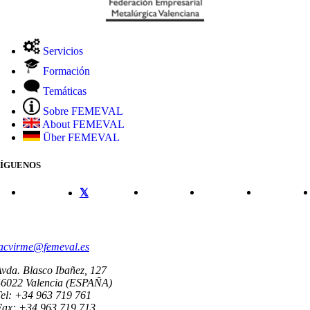
Servicios
Formación
Temáticas
Sobre FEMEVAL
About FEMEVAL
Über FEMEVAL
SÍGUENOS
CONTACTO
acvirme@femeval.es
vda. Blasco Ibañez, 127
46022 Valencia (ESPAÑA)
el: +34 963 719 761
Fax: +34 963 719 713