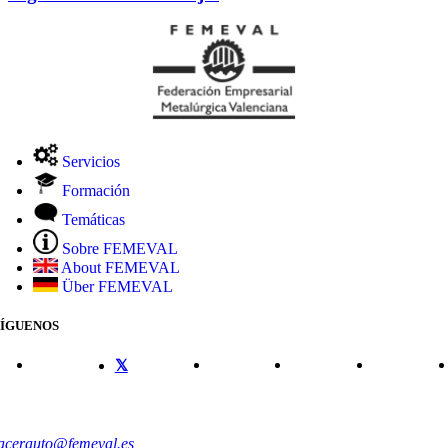
Servicios
Formación
Temáticas
Sobre FEMEVAL
About FEMEVAL
Über FEMEVAL
SÍGUENOS
CONTACTO
acerauto@femeval.es