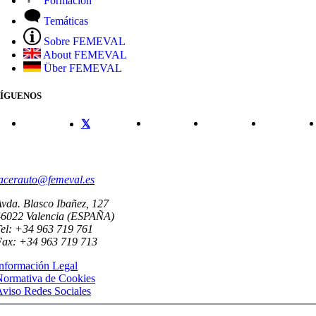
Formación
Temáticas
Sobre FEMEVAL
About FEMEVAL
Über FEMEVAL
SÍGUENOS
CONTACTO
acerauto@femeval.es
vda. Blasco Ibañez, 127
46022 Valencia (ESPAÑA)
el: +34 963 719 761
Fax: +34 963 719 713
nformación Legal
Normativa de Cookies
viso Redes Sociales