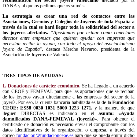
reconstitución del sector joyero valenciano
afectado por la
DANA y al que os pedimos que os suméis.
La estrategia es crear una red de contactos entre las
Asociaciones, Gremios y Colegios de Joyeros de toda España a
través de la cual se hará llegar toda la solidaridad del sector a
los joyeros afectados. "
Apostamos por actuar como conectores
directos entre empresas que quieren ayudar con empresas que
necesitan recibir la ayuda, con todo el apoyo del asociacionismo
joyero de España
", destaca Merche Navarro, presidenta de la
Asociación de Joyeros de Valencia.
TRES TIPOS DE AYUDAS:
1. Donaciones de carácter económico.
Se ha llegado a un acuerdo
con CEOE y FEMEVAL para que las aportaciones que se reciban
de los joyeros vayan directamente a las empresas del sector de la
joyería.
Por eso, la cuenta bancaria habilitada es la de la
Fundación
CEOE: ES58 0030 1031 5000 1223 1271,
y la manera de que
lleguen DIRECTAS es indicando en el
asunto: «Ayuda
damnificados DANA-FEMEVAL (joyería)»
. Para obtener el
certificado de donación es necesario enviar el comprobante con los
datos identificativos de la organización o empresa, a través del
correo
fundacion@fundacionceoe.es
para que se pueda emitir dicho