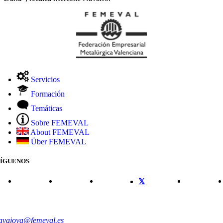
Servicios
Formación
Temáticas
Sobre FEMEVAL
About FEMEVAL
Über FEMEVAL
SÍGUENOS
CONTACTO
avajoya@femeval.es