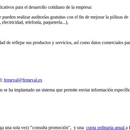
cativos para el desarrollo cotidiano de la empresa:
 pueden realizar auditorías gratuitas con el fin de mejorar la pólizas de
lectricidad, telefonía, paquetería...),
idad de reflejar sus productos y servicios, así como datos comerciales pa
l:
femeval@femeval.es
s se ha implantado un sistema que permite enviar información específic
paga una sola vez) "consulta promoción", y una
cuota ordinaria anual
a 