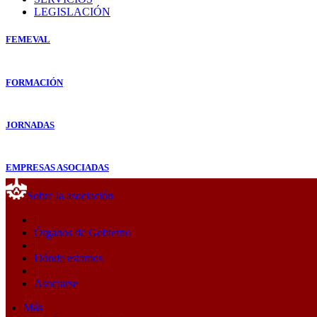
LEGISLACIÓN
FEMEVAL
FORMACIÓN
JORNADAS
EMPRESAS ASOCIADAS
Sobre la asociación
|
Órganos de Gobierno
|
Dónde estamos
|
Asociarse
Más