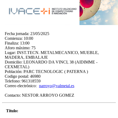
Fecha jornada:
23/05/2025
Comienza:
10:00
Finaliza:
13:00
Aforo máximo:
75
Lugar:
INST.TECN. METALMECANICO, MUEBLE,
MADERA, EMBALAJE
Domicilio:
LEONARDO DA VINCI, 38 (AIDIMME -
CEXMETAL)
Población:
PARC TECNOLOGIC ( PATERNA )
Codigo postal:
46980
Telefono:
961318559
Correo electrónico:
narroyo@valmetal.es
Contacto:
NESTOR ARROYO GOMEZ
Titulo: