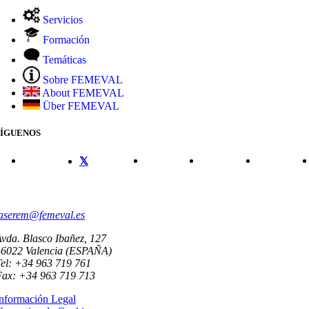
Servicios
Formación
Temáticas
Sobre FEMEVAL
About FEMEVAL
Über FEMEVAL
SÍGUENOS
CONTACTO
aserem@femeval.es
vda. Blasco Ibañez, 127
46022 Valencia (ESPAÑA)
el: +34 963 719 761
Fax: +34 963 719 713
nformación Legal