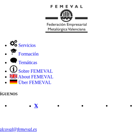
Servicios
Formación
Temáticas
Sobre FEMEVAL
About FEMEVAL
Über FEMEVAL
SÍGUENOS
CONTACTO
alcoval@femeval.es