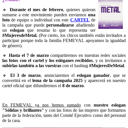
🔹
Durante el mes de febrero
, quienes quieran
sumarse a este movimiento pueden enviarnos
una
foto
de equipo o individual con este
CARTEL
de
la campaña que puede
personalizarse
añadiendo
un
eslogan
que resuma lo que representa ser
#MujeresdeMetal.
(Por cierto, los chicos también estáis invitados a
participar porque toda la familia FEMEVAL apoyamos la igualdad
de género).
🔹
Hasta el 7 de marzo
compartiremos en nuestras redes sociales
las fotos con el cartel y los eslóganes recibidos
, y os invitamos a
subirlas también a las vuestras
con el hashtag
#MujeresDeMetal
.
🔹
El 3 de marzo
, anunciaremos el
eslogan ganador
, que se
convertirá en el
lema de la campaña 2025
y aparecerá en nuestro
cartel oficial que difundiremos el
8 de marzo
.
En FEMEVAL ya nos hemos sumado
con
n
u
estro eslogan
"Sólidas y brillantes"
y con las fotos de las mujeres que formamos
parte de la federación, tanto del Comité Ejecutivo como del personal
de la casa.