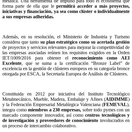
metálica. Una herramienta de impulso para todo el ecosistema que
forma parte de ella que le
permitirá acceder a más proyectos,
iniciativas y financiación, ya sea como clúster o individualmente
a sus empresas adheridas.
Además, en su resolución, el Ministerio de Industria y Turismo
considera que tanto
su plan estratégico como su acertada gestión
de proyectos y servicios relevantes para mejorar la competitividad de
las empresas asociadas reúnen los requisitos exigidos en la Orden
IET/1009/2016 para obtener el
reconocimiento como AEI
Excelente
, que se suma a la certificación “Bronze Label” de
excelencia en la gestión de clústeres europeos en su categoría bronce
otorgada por ESCA, la Secretaría Europea de Análisis de Clústeres.
Constituida en 2012 por iniciativa del Instituto Tecnológico
Metalmecánico, Mueble, Madera, Embalaje y Afines (
AIDIMME
)
y la Federación Empresarial Metalúrgica Valenciana (
FEMEVAL
),
integra como
miembros a 230 empresas,
sobre todo pymes con un
marcado componente innovador, así como
centros tecnológicos y
de investigación y proveedores de conocimiento
involucrados en
un proceso de intercambio colaborativo.