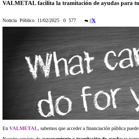
VALMETAL facilita la tramitación de ayudas para tu
Noticia
Público
11/02/2025
0
577
|
|
En
VALMETAL
, sabemos que acceder a financiación pública pued
Nuestro servicio de
asesoramiento y tramitación de ayudas
te permi