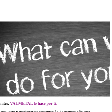
mites
:
VALMETAL lo hace por ti.
u proyecto y gestionar su presentación de manera eficiente.