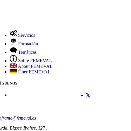
Servicios
Formación
Temáticas
Sobre FEMEVAL
About FEMEVAL
Über FEMEVAL
SÍGUENOS
CONTACTO
aframe@femeval.es
vda. Blasco Ibañez, 127 .