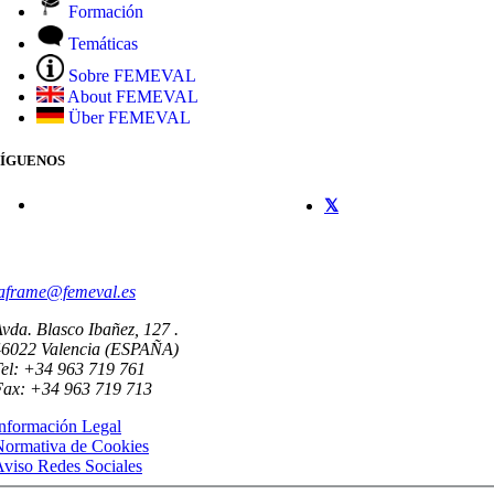
Formación
Temáticas
Sobre FEMEVAL
About FEMEVAL
Über FEMEVAL
SÍGUENOS
CONTACTO
aframe@femeval.es
vda. Blasco Ibañez, 127 .
46022 Valencia (ESPAÑA)
el: +34 963 719 761
Fax: +34 963 719 713
nformación Legal
Normativa de Cookies
viso Redes Sociales