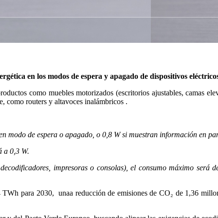
nergética en los modos de espera y apagado de dispositivos eléctricos
 productos como muebles motorizados (escritorios ajustables, camas ele
e, como routers y altavoces inalámbricos .
en modo de espera o apagado, o 0,8 W si muestran información en pan
 a 0,3 W.
decodificadores, impresoras o consolas), el consumo máximo será de
 4 TWh para 2030, unaa reducción de emisiones de CO₂ de 1,36 millone