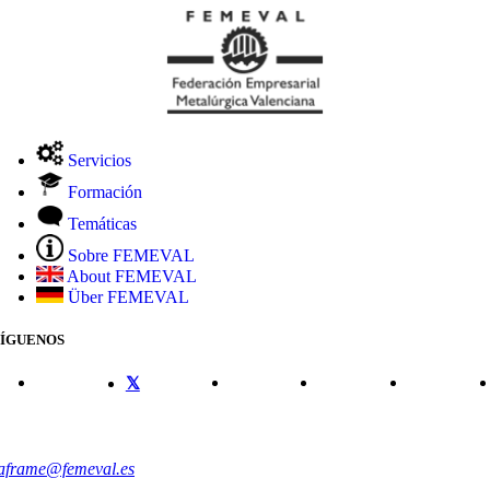
Servicios
Formación
Temáticas
Sobre FEMEVAL
About FEMEVAL
Über FEMEVAL
SÍGUENOS
CONTACTO
aframe@femeval.es