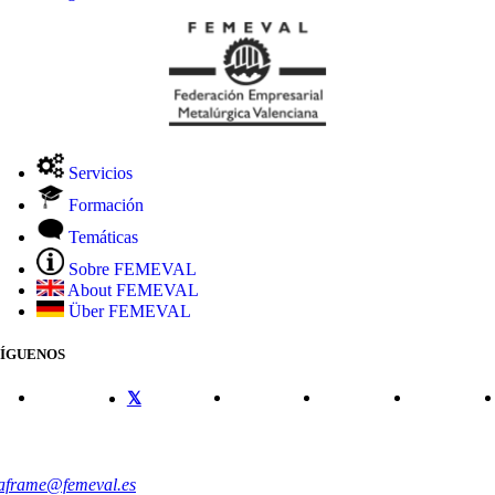
Servicios
Formación
Temáticas
Sobre FEMEVAL
About FEMEVAL
Über FEMEVAL
SÍGUENOS
CONTACTO
aframe@femeval.es