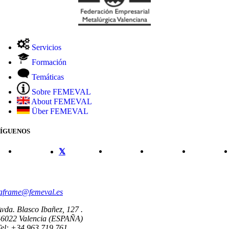
Servicios
Formación
Temáticas
Sobre FEMEVAL
About FEMEVAL
Über FEMEVAL
SÍGUENOS
CONTACTO
aframe@femeval.es
vda. Blasco Ibañez, 127 .
46022 Valencia (ESPAÑA)
el: +34 963 719 761