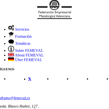
Servicios
Formación
Temáticas
Sobre FEMEVAL
About FEMEVAL
Über FEMEVAL
SÍGUENOS
CONTACTO
aframe@femeval.es
vda. Blasco Ibañez, 127 .