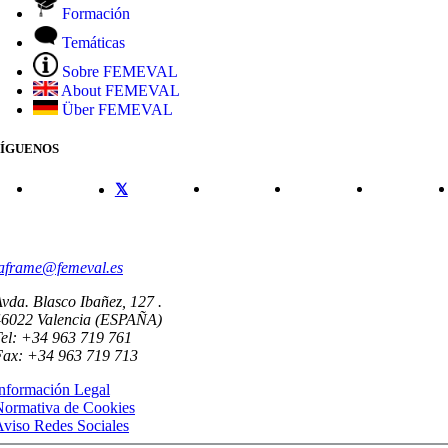
Formación
Temáticas
Sobre FEMEVAL
About FEMEVAL
Über FEMEVAL
SÍGUENOS
CONTACTO
aframe@femeval.es
vda. Blasco Ibañez, 127 .
46022 Valencia (ESPAÑA)
el: +34 963 719 761
Fax: +34 963 719 713
nformación Legal
Normativa de Cookies
viso Redes Sociales