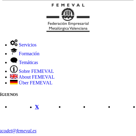
Servicios
Formación
Temáticas
Sobre FEMEVAL
About FEMEVAL
Über FEMEVAL
SÍGUENOS
CONTACTO
acodet@femeval.es