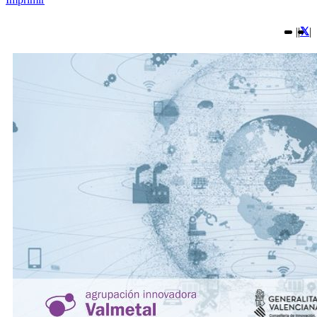
|
|
|