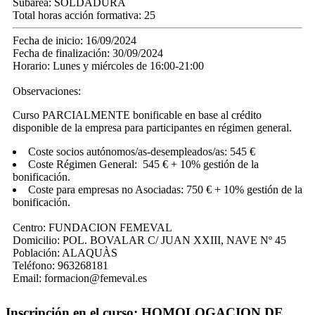
Subárea:
SOLDADURA
Total horas acción formativa:
25
Fecha de inicio:
16/09/2024
Fecha de finalización:
30/09/2024
Horario:
Lunes y miércoles de 16:00-21:00
Observaciones:
Curso PARCIALMENTE bonificable en base al crédito
disponible de la empresa para participantes en régimen general.
Coste socios autónomos/as-desempleados/as: 545 €
Coste Régimen General: 545 € + 10% gestión de la
bonificación.
Coste para empresas no Asociadas: 750 € + 10% gestión de la
bonificación.
Centro:
FUNDACION FEMEVAL
Domicilio:
POL. BOVALAR C/ JUAN XXIII, NAVE Nº 45
Población:
ALAQUÀS
Teléfono:
963268181
Email:
formacion@femeval.es
Inscripción en el curso: HOMOLOGACION DE