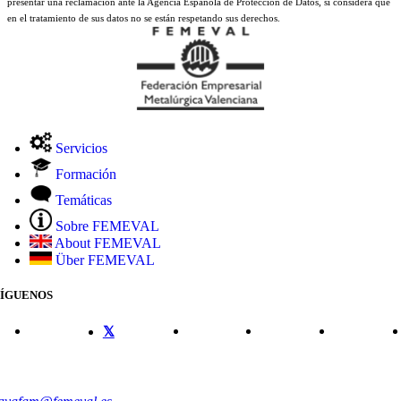
presentar una reclamación ante la Agencia Española de Protección de Datos, si considera que
en el tratamiento de sus datos no se están respetando sus derechos.
Servicios
Formación
Temáticas
Sobre FEMEVAL
About FEMEVAL
Über FEMEVAL
SÍGUENOS
CONTACTO