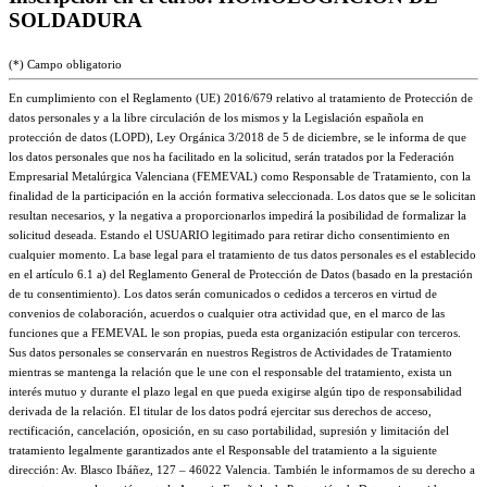
SOLDADURA
(*) Campo obligatorio
En cumplimiento con el Reglamento (UE) 2016/679 relativo al tratamiento de Protección de
datos personales y a la libre circulación de los mismos y la Legislación española en
protección de datos (LOPD), Ley Orgánica 3/2018 de 5 de diciembre, se le informa de que
los datos personales que nos ha facilitado en la solicitud, serán tratados por la Federación
Empresarial Metalúrgica Valenciana (FEMEVAL) como Responsable de Tratamiento, con la
finalidad de la participación en la acción formativa seleccionada. Los datos que se le solicitan
resultan necesarios, y la negativa a proporcionarlos impedirá la posibilidad de formalizar la
solicitud deseada. Estando el USUARIO legitimado para retirar dicho consentimiento en
cualquier momento. La base legal para el tratamiento de tus datos personales es el establecido
en el artículo 6.1 a) del Reglamento General de Protección de Datos (basado en la prestación
de tu consentimiento). Los datos serán comunicados o cedidos a terceros en virtud de
convenios de colaboración, acuerdos o cualquier otra actividad que, en el marco de las
funciones que a FEMEVAL le son propias, pueda esta organización estipular con terceros.
Sus datos personales se conservarán en nuestros Registros de Actividades de Tratamiento
mientras se mantenga la relación que le une con el responsable del tratamiento, exista un
interés mutuo y durante el plazo legal en que pueda exigirse algún tipo de responsabilidad
derivada de la relación. El titular de los datos podrá ejercitar sus derechos de acceso,
rectificación, cancelación, oposición, en su caso portabilidad, supresión y limitación del
tratamiento legalmente garantizados ante el Responsable del tratamiento a la siguiente
dirección: Av. Blasco Ibáñez, 127 – 46022 Valencia. También le informamos de su derecho a