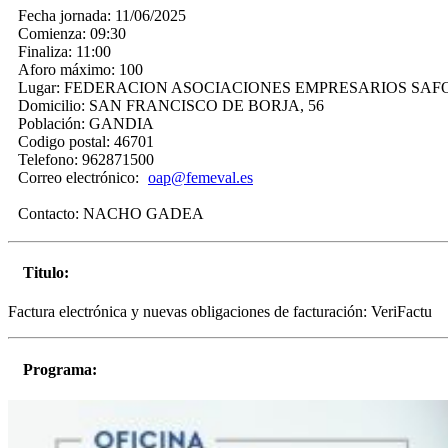
Fecha jornada:
11/06/2025
Comienza:
09:30
Finaliza:
11:00
Aforo máximo:
100
Lugar:
FEDERACION ASOCIACIONES EMPRESARIOS SAF
Domicilio:
SAN FRANCISCO DE BORJA, 56
Población:
GANDIA
Codigo postal:
46701
Telefono:
962871500
Correo electrónico:
oap@femeval.es
Contacto:
NACHO GADEA
Titulo:
Factura electrónica y nuevas obligaciones de facturación: VeriFactu
Programa: