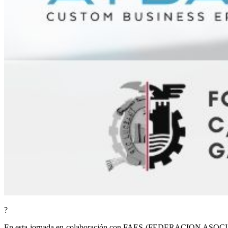
?
En esta jornada en colaboración con FAES (FEDERACION ASOCIAC