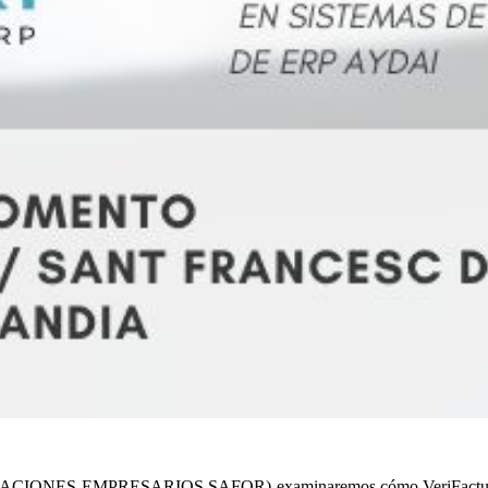
IONES EMPRESARIOS SAFOR) examinaremos cómo VeriFactu está tra