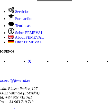
Servicios
Formación
Temáticas
Sobre FEMEVAL
About FEMEVAL
Über FEMEVAL
SÍGUENOS
CONTACTO
alcoval@femeval.es
vda. Blasco Ibañez, 127
46022 Valencia (ESPAÑA)
el: +34 963 719 761
Fax: +34 963 719 713