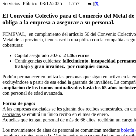
Servicios
Público
03/12/2025
1.757
|
|
El Convenio Colectivo para el Comercio del Metal de 
obliga a la empresa a asegurar a su personal.
FEMEVAL, en cumplimiento del artículo 56 del Convenio Colectivo P
Metal de la provincia, tiene suscrita una póliza con la compañía aseg
coberturas:
Capital asegurado 2026:
21.465 euros
Contingencias cubiertas:
fallecimiento, incapacidad permanen
trabajo y gran invalidez, por cualquier causa.
Podrán permanecer en póliza las personas que sigan en activo en la 
excluyéndose a partir de esa edad la garantía de invalidez. La comp
ampliación de los tramos mutualizados
hasta los 65 años inclusive
con personal de edad avanzada.
Forma de pago:
A las
empresas asociadas
se les girarán dos recibos semestrales, en ene
asociadas
se emitirá un único recibo en el mes de enero.
Aquellas que tengan personal de más de 66 años, recibirán un cargo in
Los movimientos de altas de personal se comunican mediante
boletín
nombre de quien proceda. Movimientos que se regularizan en el recib