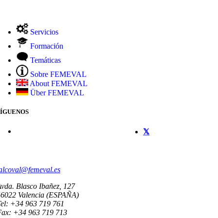
Servicios
Formación
Temáticas
Sobre FEMEVAL
About FEMEVAL
Über FEMEVAL
SÍGUENOS
CONTACTO
alcoval@femeval.es
vda. Blasco Ibañez, 127
46022 Valencia (ESPAÑA)
el: +34 963 719 761
Fax: +34 963 719 713