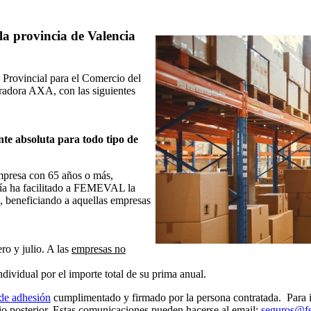
la provincia de Valencia
rovincial para el Comercio del
uradora AXA, con las siguientes
te absoluta para todo tipo de
empresa con 65 años o más,
añía ha facilitado a FEMEVAL la
, beneficiando a aquellas empresas
ro y julio. A las
empresas no
dividual por el importe total de su prima anual.
 de adhesión
cumplimentado y firmado por la persona contratada. Para i
io posterior. Estas comunicaciones pueden hacerse al email:
seguros@f