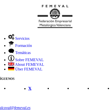
Servicios
Formación
Temáticas
Sobre FEMEVAL
About FEMEVAL
Über FEMEVAL
SÍGUENOS
CONTACTO
alcoval@femeval.es