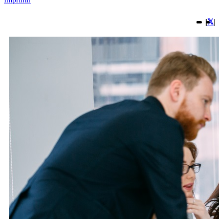
|
|
|