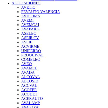
ASOCIACIONES
AVETIC
FEVAUTO VALENCIA
AVICLIMA
AVEMI
AVEMCAI
AVAPARK
ASELEC
ASEIR CV
ASEIF
ACVIRME
UNIFERRO
PROQUIVAL
COMELEC
AVEO
AVAMEL
AVADA
ALCOVAL
ALCOSID
ACCVAL
ACOFER
ACODET
ACERAUTO
AVALAMP
AVAJOYA