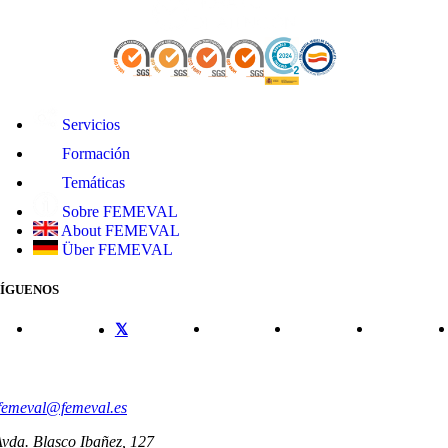
Servicios
Formación
Temáticas
Sobre FEMEVAL
About FEMEVAL
Über FEMEVAL
SÍGUENOS
CONTACTO
femeval@femeval.es
vda. Blasco Ibañez, 127