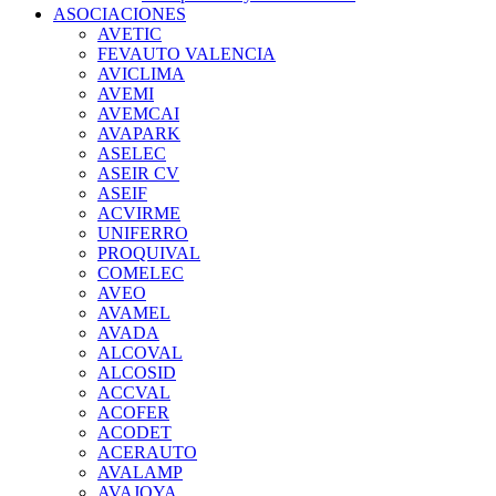
ASOCIACIONES
AVETIC
FEVAUTO VALENCIA
AVICLIMA
AVEMI
AVEMCAI
AVAPARK
ASELEC
ASEIR CV
ASEIF
ACVIRME
UNIFERRO
PROQUIVAL
COMELEC
AVEO
AVAMEL
AVADA
ALCOVAL
ALCOSID
ACCVAL
ACOFER
ACODET
ACERAUTO
AVALAMP
AVAJOYA