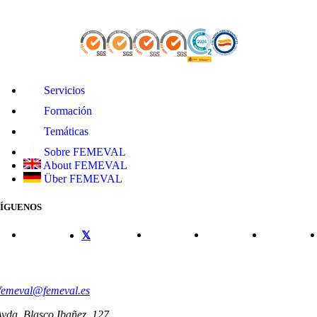
Servicios
Formación
Temáticas
Sobre FEMEVAL
About FEMEVAL
Über FEMEVAL
SÍGUENOS
CONTACTO
femeval@femeval.es
vda. Blasco Ibañez, 127