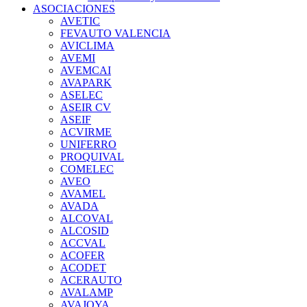
ASOCIACIONES
AVETIC
FEVAUTO VALENCIA
AVICLIMA
AVEMI
AVEMCAI
AVAPARK
ASELEC
ASEIR CV
ASEIF
ACVIRME
UNIFERRO
PROQUIVAL
COMELEC
AVEO
AVAMEL
AVADA
ALCOVAL
ALCOSID
ACCVAL
ACOFER
ACODET
ACERAUTO
AVALAMP
AVAJOYA