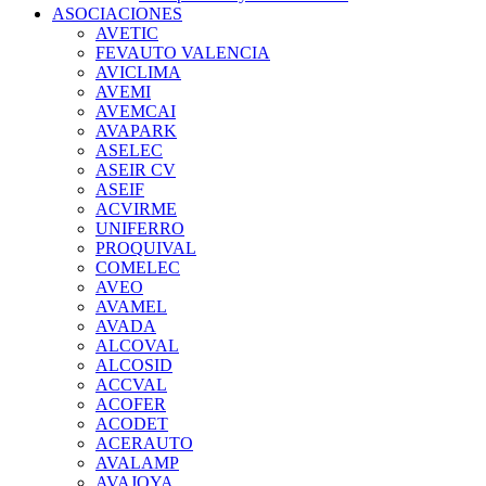
ASOCIACIONES
AVETIC
FEVAUTO VALENCIA
AVICLIMA
AVEMI
AVEMCAI
AVAPARK
ASELEC
ASEIR CV
ASEIF
ACVIRME
UNIFERRO
PROQUIVAL
COMELEC
AVEO
AVAMEL
AVADA
ALCOVAL
ALCOSID
ACCVAL
ACOFER
ACODET
ACERAUTO
AVALAMP
AVAJOYA