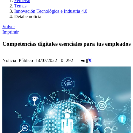
Femeval
Temas
Innovación Tecnológica e Industria 4.0
Detalle noticia
Volver
Imprimir
Competencias digitales esenciales para tus empleados
Noticia
Público
14/07/2022
0
292
|
|