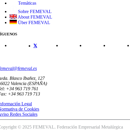
Temáticas
Sobre FEMEVAL
About FEMEVAL
Über FEMEVAL
SÍGUENOS
CONTACTO
femeval@femeval.es
vda. Blasco Ibañez, 127
46022 Valencia (ESPAÑA)
el: +34 963 719 761
Fax: +34 963 719 713
nformación Legal
Normativa de Cookies
viso Redes Sociales
Copyright © 2025 FEMEVAL. Federación Empresarial Metalúrgica