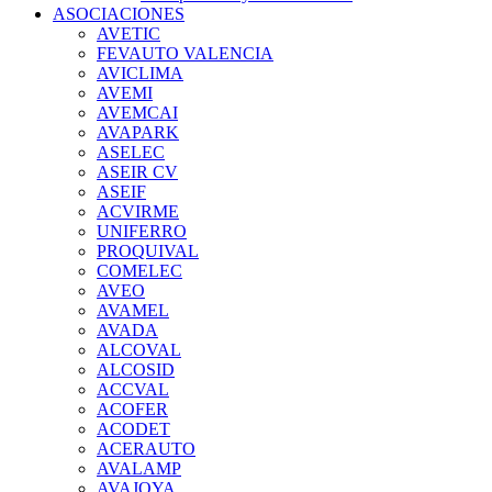
ASOCIACIONES
AVETIC
FEVAUTO VALENCIA
AVICLIMA
AVEMI
AVEMCAI
AVAPARK
ASELEC
ASEIR CV
ASEIF
ACVIRME
UNIFERRO
PROQUIVAL
COMELEC
AVEO
AVAMEL
AVADA
ALCOVAL
ALCOSID
ACCVAL
ACOFER
ACODET
ACERAUTO
AVALAMP
AVAJOYA